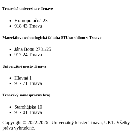
Trnavská univerzita v Trnave
Hornopotočná 23
918 43 Trnava
Materiálovotechnologická fakulta STU so sídlom v Trnave
Jána Bottu 2781/25
917 24 Trnava
Univerzitné mesto Trnava
Hlavná 1
917 71 Trnava
Trnavský samosprávny kraj
Starohájska 10
917 01 Trnava
Copyright © 2022-2026 | Univerzitný klaster Trnava, UKT. Všetky
práva vyhradené.