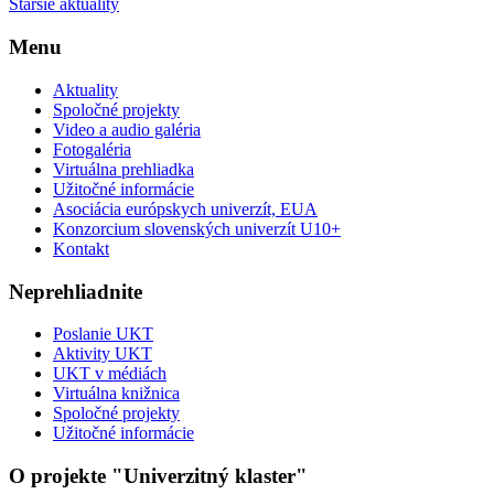
Staršie aktuality
Menu
Aktuality
Spoločné projekty
Video a audio galéria
Fotogaléria
Virtuálna prehliadka
Užitočné informácie
Asociácia európskych univerzít, EUA
Konzorcium slovenských univerzít U10+
Kontakt
Neprehliadnite
Poslanie UKT
Aktivity UKT
UKT v médiách
Virtuálna knižnica
Spoločné projekty
Užitočné informácie
O projekte "Univerzitný klaster"