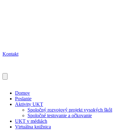
Kontakt
Domov
Poslanie
Aktivity UKT
Spoločný rozvojový projekt vysokých škôl
Spoločné testovanie a očkovanie
UKT v médiách
Virtuálna knižnica