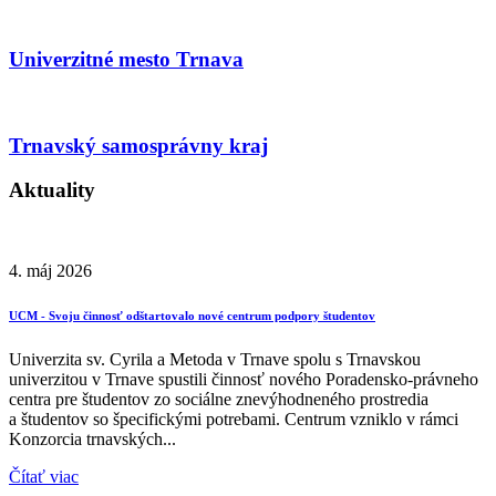
Univerzitné mesto Trnava
Trnavský samosprávny kraj
Aktuality
4. máj 2026
UCM - Svoju činnosť odštartovalo nové centrum podpory študentov
Univerzita sv. Cyrila a Metoda v Trnave spolu s Trnavskou
univerzitou v Trnave spustili činnosť nového Poradensko-právneho
centra pre študentov zo sociálne znevýhodneného prostredia
a študentov so špecifickými potrebami. Centrum vzniklo v rámci
Konzorcia trnavských...
Čítať viac