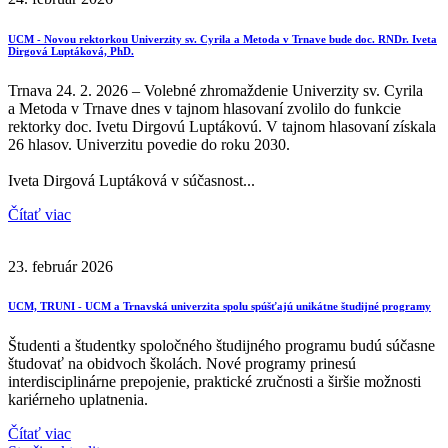
UCM - Novou rektorkou Univerzity sv. Cyrila a Metoda v Trnave bude doc. RNDr. Iveta
Dirgová Luptáková, PhD.
Trnava 24. 2. 2026 – Volebné zhromaždenie Univerzity sv. Cyrila
a Metoda v Trnave dnes v tajnom hlasovaní zvolilo do funkcie
rektorky doc. Ivetu Dirgovú Luptákovú. V tajnom hlasovaní získala
26 hlasov. Univerzitu povedie do roku 2030.
Iveta Dirgová Luptáková v súčasnost...
Čítať viac
23. február 2026
UCM, TRUNI - UCM a Trnavská univerzita spolu spúšťajú unikátne študijné programy
Študenti a študentky spoločného študijného programu budú súčasne
študovať na obidvoch školách. Nové programy prinesú
interdisciplinárne prepojenie, praktické zručnosti a širšie možnosti
kariérneho uplatnenia.
Čítať viac