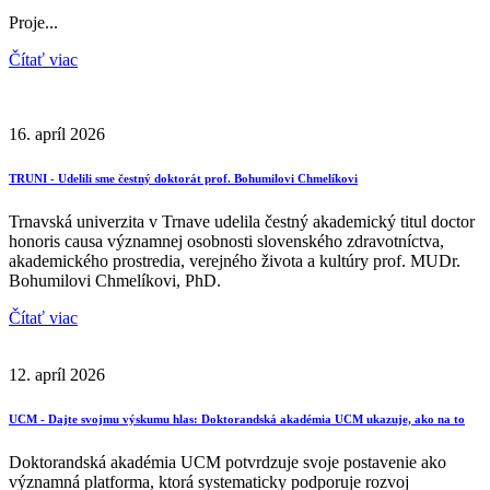
Proje...
Čítať viac
16. apríl 2026
TRUNI - Udelili sme čestný doktorát prof. Bohumilovi Chmelíkovi
Trnavská univerzita v Trnave udelila čestný akademický titul doctor
honoris causa významnej osobnosti slovenského zdravotníctva,
akademického prostredia, verejného života a kultúry prof. MUDr.
Bohumilovi Chmelíkovi, PhD.
Čítať viac
12. apríl 2026
UCM - Dajte svojmu výskumu hlas: Doktorandská akadémia UCM ukazuje, ako na to
Doktorandská akadémia UCM potvrdzuje svoje postavenie ako
významná platforma, ktorá systematicky podporuje rozvoj