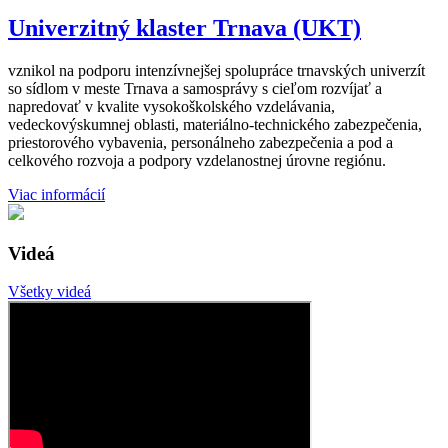
Univerzitný klaster Trnava (UKT)
vznikol na podporu intenzívnejšej spolupráce trnavských univerzít
so sídlom v meste Trnava a samosprávy s cieľom rozvíjať a
napredovať v kvalite vysokoškolského vzdelávania,
vedeckovýskumnej oblasti, materiálno-technického zabezpečenia,
priestorového vybavenia, personálneho zabezpečenia a pod a
celkového rozvoja a podpory vzdelanostnej úrovne regiónu.
Viac informácií
Videá
Všetky videá