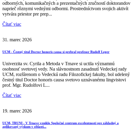
odborných, komunikačných a prezentačných zručností doktorandov
naprieč rôznymi vednými odbormi. Prostredníctvom svojich aktivít
vytvára priestor pre prep...
Čítať viac
31. marec 2026
UCM - Čestný titul Doctor honoris causa si prebral profesor Rudolf Leger
Univerzita sv. Cyrila a Metoda v Trnave si uctila významnú
osobnosť svetovej vedy. Na slávnostnom zasadnutí Vedeckej rady
UCM, rozšírenom o Vedeckú radu Filozofickej fakulty, bol udelený
čestný titul Doctor honoris causa svetovo uznávanému lingvistovi
prof. Mgr. Rudolfovi L...
Čítať viac
19. marec 2026
UCM, TRUNI - V Trnave vzniklo Spoločné centrum excelentnosti pre základný a
aplikovaný výskum v oblasti...