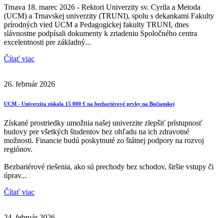
Trnava 18. marec 2026 - Rektori Univerzity sv. Cyrila a Metoda
(UCM) a Trnavskej univerzity (TRUNI), spolu s dekankami Fakulty
prírodných vied UCM a Pedagogickej fakulty TRUNI, dnes
slávnostne podpísali dokumenty k zriadeniu Spoločného centra
excelentnosti pre základný...
Čítať viac
26. február 2026
UCM - Univerzita získala 15 000 € na bezbariérové prvky na Bučianskej
Získané prostriedky umožnia našej univerzite zlepšiť prístupnosť
budovy pre všetkých študentov bez ohľadu na ich zdravotné
možnosti. Financie budú poskytnuté zo štátnej podpory na rozvoj
regiónov.
Bezbariérové riešenia, ako sú prechody bez schodov, širšie vstupy či
úprav...
Čítať viac
24. február 2026