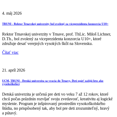
4. máj 2026
TRUNI - Rektor Trnavskej univerzity bol zvolený za viceprezidenta konzorcia U10+
Rektor Trnavskej univerzity v Trnave, prof. ThLic. Miloš Lichner,
D.Th., bol zvolený za viceprezidenta konzorcia U10+, ktoré
združuje desať verejných vysokých škôl na Slovensku.
Čítať viac
21. apríl 2026
UCM, TRUNI - Detská univerzita sa vracia do Trnavy. Deti opäť zažijú leto ako
vysokoškoláci
Detská univerzita je určená pre deti vo veku 7 až 12 rokov, ktoré
chcú počas prázdnin rozvíjať svoju zvedavosť, kreativitu aj logické
myslenie. Program je inšpirovaný prostredím vysokoškolského
štúdia, no prispôsobený tak, aby bol pre deti zrozumiteľný, hravý
a pútavý.